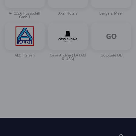
A-ROSA Flussschiff
Axel Hotels
Berge & Meer
GmbH
GO
ALDI Reisen
Casa Andina ( LATAM
Gotogate DE
& USA)