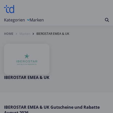
Kategorien
Marken
HOME
Marken
IBEROSTAR EMEA & UK
Auto, Motorrad & Werkzeuge
Blumen & Geschenke
Bücher & Magazine
Computer & Elektronik
Entertainment & Media
Essen & Trinken
IBEROSTAR EMEA & UK
Foto, Druck & Büro
Gaming & Spielzeug
Garten, Haushalt & Tiere
IBEROSTAR EMEA & UK Gutscheine und Rabatte
Gesundheit & Beauty
August 2026