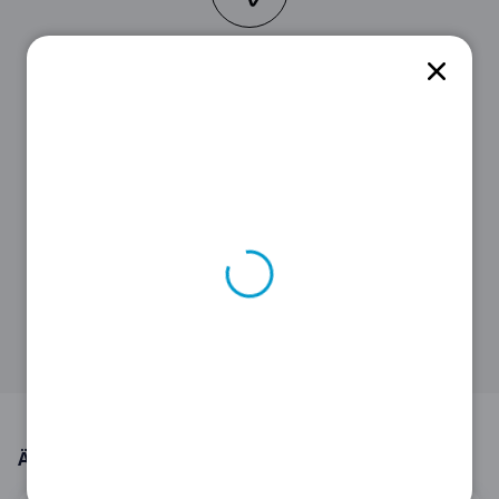
STEP 2
Klicke auf den
Gutschein
, um den
Code
zu sehen.
STEP 3
Kopiere ihn, damit du ihn später im
Onlineshop von
IBEROSTAR EMEA & UK
anwenden kannst.
Ähnliche Angebote