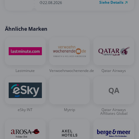
Siehe Details
22.08.2026
Ähnliche Marken
Lastminute
Verwoehnwochenende.de
Qatar Airways
QA
eSky INT
Mytrip
Qatar Airways
Affiliates Global