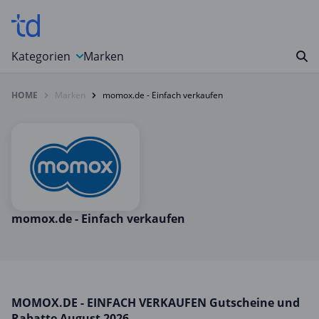
Kategorien
Marken
HOME
Marken
momox.de - Einfach verkaufen
Auto, Motorrad & Werkzeuge
Blumen & Geschenke
Bücher & Magazine
Computer & Elektronik
Entertainment & Media
Essen & Trinken
momox.de - Einfach verkaufen
Foto, Druck & Büro
Gaming & Spielzeug
Garten, Haushalt & Tiere
MOMOX.DE - EINFACH VERKAUFEN Gutscheine und
Gesundheit & Beauty
Rabatte August 2026