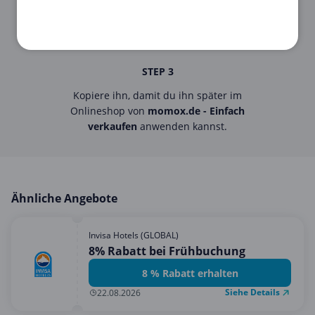
STEP 3
Kopiere ihn, damit du ihn später im
Onlineshop von
momox.de - Einfach
verkaufen
anwenden kannst.
Ähnliche Angebote
Invisa Hotels (GLOBAL)
8% Rabatt bei Frühbuchung
8 % Rabatt erhalten
Siehe Details
22.08.2026