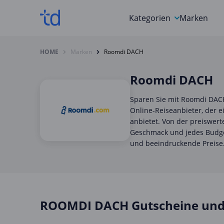
Kategorien
Marken
Auto, Motorrad & Werkz
HOME
Marken
Roomdi DACH
Blumen & Geschenke
Roomdi DACH
Bücher & Magazine
Sparen Sie mit Roomdi DACH
Computer & Elektronik
Online-Reiseanbieter, der 
anbietet. Von der preiswer
Entertainment & Media
Geschmack und jedes Budget
und beeindruckende Preise
Essen & Trinken
Foto, Druck & Büro
ROOMDI DACH Gutscheine und 