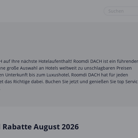
euge
Gaming & Spielzeug
Sport & Freizeit
Garten, Haushalt & Tiere
Urlaub & Reise
Gesundheit & Beauty
 auf Ihre nächste Hotelaufenthalt! Roomdi DACH ist ein führende
Mobilfunk & Internet
eine große Auswahl an Hotels weltweit zu unschlagbaren Preisen
ten Unterkunft bis zum Luxushotel, Roomdi DACH hat für jeden
Mode & Accessoires
 das Richtige dabei. Buchen Sie jetzt und genießen Sie top Servi
.
Shopping
Sonstiges
Rabatte August 2026