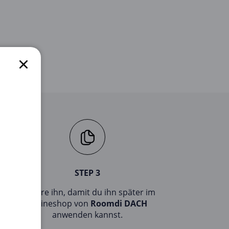
STEP 3
Kopiere ihn, damit du ihn später im
Onlineshop von
Roomdi DACH
anwenden kannst.