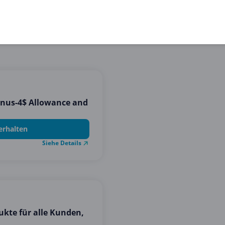
onus-4$ Allowance and
erhalten
Siehe Details
ukte für alle Kunden,