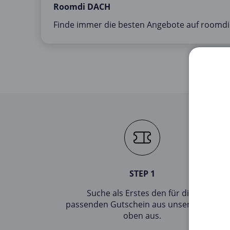
Roomdi DACH
Finde immer die besten Angebote auf roomd
STEP 1
Suche als Erstes den für dich
passenden Gutschein aus unserer Liste
oben aus.