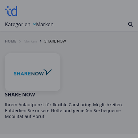
Kategorien
Marken
HOME
Marken
SHARE NOW
Auto, Motorrad & Werkzeuge
Blumen & Geschenke
Bücher & Magazine
Computer & Elektronik
Entertainment & Media
Essen & Trinken
SHARE NOW
Foto, Druck & Büro
Ihrem Anlaufpunkt für flexible Carsharing-Möglichkeiten.
Entdecken Sie unsere Flotte und genießen Sie bequeme
Gaming & Spielzeug
Mobilität auf Abruf.
Garten, Haushalt & Tiere
Gesundheit & Beauty