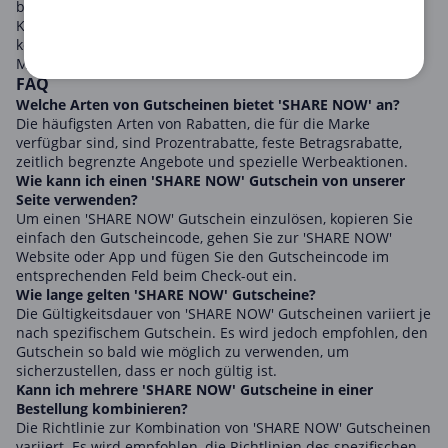
bequeme Autovermietungsmöglichkeiten bietet.
Klicken Sie auf den Gutschein, den Sie verwenden möchten,
kopieren Sie ihn und verwenden Sie ihn im Online-Shop der
Marke.
FAQ
Welche Arten von Gutscheinen bietet 'SHARE NOW' an?
Die häufigsten Arten von Rabatten, die für die Marke
verfügbar sind, sind Prozentrabatte, feste Betragsrabatte,
zeitlich begrenzte Angebote und spezielle Werbeaktionen.
Wie kann ich einen 'SHARE NOW' Gutschein von unserer
Seite verwenden?
Um einen 'SHARE NOW' Gutschein einzulösen, kopieren Sie
einfach den Gutscheincode, gehen Sie zur 'SHARE NOW'
Website oder App und fügen Sie den Gutscheincode im
entsprechenden Feld beim Check-out ein.
Wie lange gelten 'SHARE NOW' Gutscheine?
Die Gültigkeitsdauer von 'SHARE NOW' Gutscheinen variiert je
nach spezifischem Gutschein. Es wird jedoch empfohlen, den
Gutschein so bald wie möglich zu verwenden, um
sicherzustellen, dass er noch gültig ist.
Kann ich mehrere 'SHARE NOW' Gutscheine in einer
Bestellung kombinieren?
Die Richtlinie zur Kombination von 'SHARE NOW' Gutscheinen
variiert. Es wird empfohlen, die Richtlinien des spezifischen