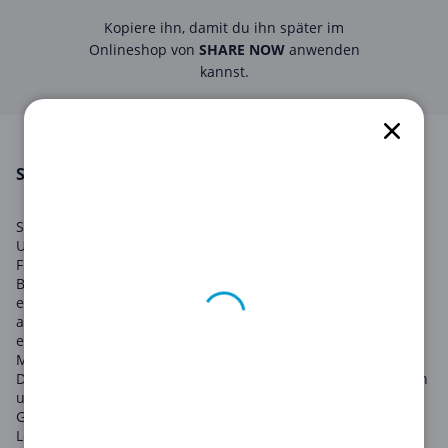
Kopiere ihn, damit du ihn später im
Onlineshop von
SHARE NOW
anwenden
kannst.
SHARE NOW in August 2026
SHARE NOW ist ein Autovermietungsdienst, der rund um die
Uhr nutzbar ist, und das ohne feste Mietstationen. Mit einer
Flotte von Premium-Autos von Marken wie Mercedes-Benz,
BMW, MINI und Smart, können Sie direkt von der Straße aus
ein Auto mieten und nach Gebrauch einfach auf der Straße
abstellen. Ob Sie für ein paar Minuten, Stunden oder Tage
ein Auto benötigen, SHARE NOW hat die Lösungen für Ihre
Mobilitätsbedürfnisse.
Das Hauptziel von SHARE NOW ist es, das Autofahren einfach
und angenehm zu gestalten. Mit einer breiten Palette von
Gutscheinen und Angeboten erleichtert SHARE NOW das
Leben von Stadtbewohnern, indem es erschwingliche und