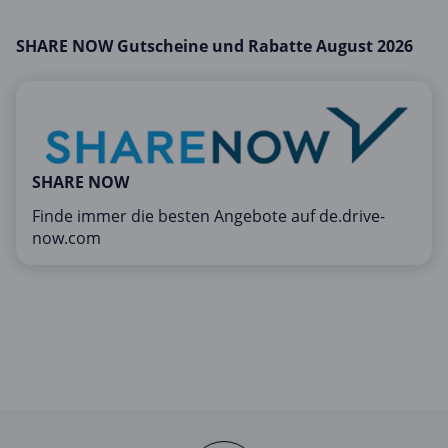
Mobilfunk & Internet
SHARE NOW Gutscheine und Rabatte August 2026
Mode & Accessoires
Shopping
Sonstiges
Sport & Freizeit
Urlaub & Reise
SHARE NOW
Finde immer die besten Angebote auf de.drive-
now.com