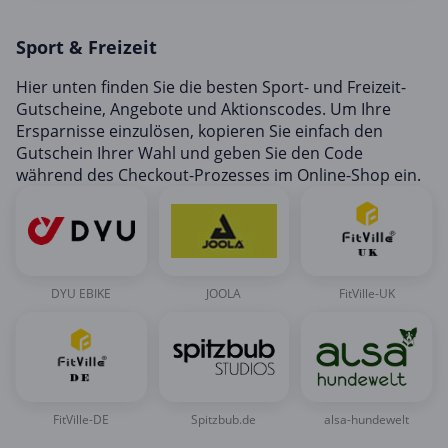
Mobilfunk & Internet
Sport & Freizeit
Mode & Accessoires
Shopping
Hier unten finden Sie die besten Sport- und Freizeit-
Gutscheine, Angebote und Aktionscodes. Um Ihre
Sonstiges
Ersparnisse einzulösen, kopieren Sie einfach den
Sport & Freizeit
Gutschein Ihrer Wahl und geben Sie den Code
während des Checkout-Prozesses im Online-Shop ein.
Urlaub & Reise
DYU EBIKE
JOOLA
FitVille-UK
FitVille-DE
Spitzbub.de
alsa-hundewelt