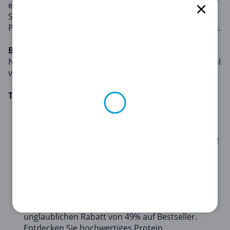
ermöglichen es Ihnen, Ihre gewünschte
Sportausrüstung und Aktivitäten zu erschwinglichen
Preisen zu erhalten und ein gesundes Leben zu führen.
Beliebte Gutscheine
Neben Sport-Gutscheinen bieten wir auch eine Vielzahl
von Gutscheinen für Ihre alltäglichen Bedürfnisse an.
Top-Gutscheine:
Burton
: Entdecken Sie Ihren Stil mit Burton:
Melden Sie sich für das Treueprogramm an und
erhalten Sie einen exklusiven Rabattcode von 10%!
BODY&FIT
: Teilen Sie Gesundheit und verdienen
Sie Belohnungen: Empfehlen Sie einen Freund an
BODY&FIT weiter und erhalten Sie 15 €!
MyProtein
: Beleben Sie Ihre Fitness-Reise mit
MyProtein! Profitieren Sie von einem
unglaublichen Rabatt von 49% auf Bestseller.
Entdecken Sie hochwertiges Protein,