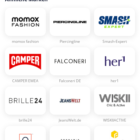
momox fashion
Piercingline
Smash-Expert
CAMPER EMEA
Falconeri DE
her1
brille24
JeansWelt.de
WISKIIACTIVE