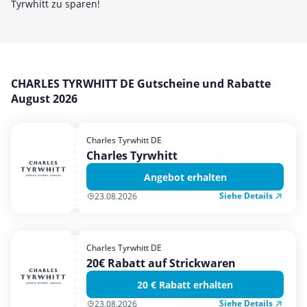
Tyrwhitt zu sparen!
Mobilfunk & Internet
Mode & Accessoires
Shopping
Sonstiges
CHARLES TYRWHITT DE Gutscheine und Rabatte
August 2026
Sport & Freizeit
Urlaub & Reise
Charles Tyrwhitt DE
Charles Tyrwhitt
Angebot erhalten
Siehe Details
23.08.2026
Charles Tyrwhitt DE
20€ Rabatt auf Strickwaren
20 € Rabatt erhalten
Siehe Details
23.08.2026