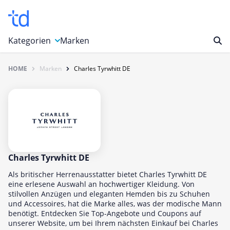
Kategorien
Marken
HOME
Marken
Charles Tyrwhitt DE
Auto, Motorrad & Werkzeuge
Blumen & Geschenke
Bücher & Magazine
Computer & Elektronik
Entertainment & Media
Essen & Trinken
Charles Tyrwhitt DE
Foto, Druck & Büro
Als britischer Herrenausstatter bietet Charles Tyrwhitt DE
eine erlesene Auswahl an hochwertiger Kleidung. Von
Gaming & Spielzeug
stilvollen Anzügen und eleganten Hemden bis zu Schuhen
und Accessoires, hat die Marke alles, was der modische Mann
Garten, Haushalt & Tiere
benötigt. Entdecken Sie Top-Angebote und Coupons auf
Gesundheit & Beauty
unserer Website, um bei Ihrem nächsten Einkauf bei Charles