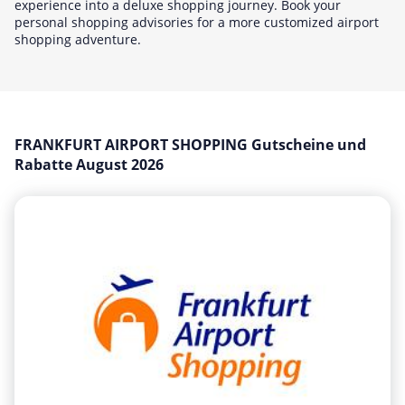
experience into a deluxe shopping journey. Book your
Mobilfunk & Internet
personal shopping advisories for a more customized airport
shopping adventure.
Mode & Accessoires
Shopping
Sonstiges
Sport & Freizeit
FRANKFURT AIRPORT SHOPPING Gutscheine und
Urlaub & Reise
Rabatte August 2026