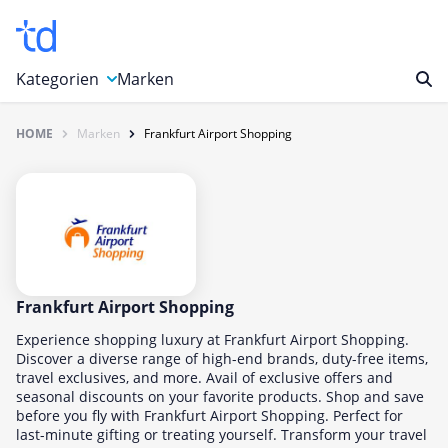
Kategorien
Marken
HOME
Marken
Frankfurt Airport Shopping
Auto, Motorrad & Werkzeuge
Blumen & Geschenke
Bücher & Magazine
Computer & Elektronik
Entertainment & Media
Essen & Trinken
Frankfurt Airport Shopping
Foto, Druck & Büro
Experience shopping luxury at Frankfurt Airport Shopping.
Discover a diverse range of high-end brands, duty-free items,
Gaming & Spielzeug
travel exclusives, and more. Avail of exclusive offers and
seasonal discounts on your favorite products. Shop and save
Garten, Haushalt & Tiere
before you fly with Frankfurt Airport Shopping. Perfect for
Gesundheit & Beauty
last-minute gifting or treating yourself. Transform your travel