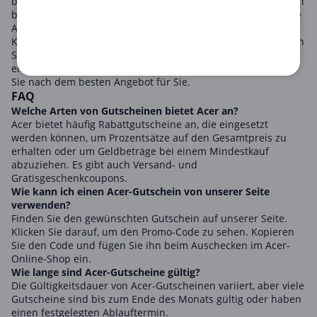
bietet Acer Technologie auf höchstem Niveau und Sie können
bei Ihrem nächsten Kauf erheblich sparen, indem Sie unsere
Acer-Gutscheine nutzen.
Klicken Sie einfach auf den gewünschten Gutschein, kopieren
Sie ihn und verwenden Sie ihn im Online-Shop von Acer. So
einfach ist das! Stöbern Sie durch unsere Seite und suchen
Sie nach dem besten Angebot für Sie.
FAQ
Welche Arten von Gutscheinen bietet Acer an?
Acer bietet häufig Rabattgutscheine an, die eingesetzt
werden können, um Prozentsätze auf den Gesamtpreis zu
erhalten oder um Geldbeträge bei einem Mindestkauf
abzuziehen. Es gibt auch Versand- und
Gratisgeschenkcoupons.
Wie kann ich einen Acer-Gutschein von unserer Seite
verwenden?
Finden Sie den gewünschten Gutschein auf unserer Seite.
Klicken Sie darauf, um den Promo-Code zu sehen. Kopieren
Sie den Code und fügen Sie ihn beim Auschecken im Acer-
Online-Shop ein.
Wie lange sind Acer-Gutscheine gültig?
Die Gültigkeitsdauer von Acer-Gutscheinen variiert, aber viele
Gutscheine sind bis zum Ende des Monats gültig oder haben
einen festgelegten Ablauftermin.