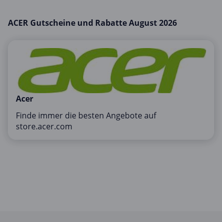
Mobilfunk & Internet
ACER Gutscheine und Rabatte August 2026
Mode & Accessoires
Shopping
Sonstiges
Sport & Freizeit
Urlaub & Reise
Acer
Finde immer die besten Angebote auf
store.acer.com