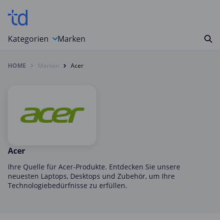
Kategorien
Marken
HOME
Marken
Acer
Auto, Motorrad & Werkzeuge
Blumen & Geschenke
Bücher & Magazine
Computer & Elektronik
Entertainment & Media
Essen & Trinken
Acer
Foto, Druck & Büro
Ihre Quelle für Acer-Produkte. Entdecken Sie unsere
neuesten Laptops, Desktops und Zubehör, um Ihre
Gaming & Spielzeug
Technologiebedürfnisse zu erfüllen.
Garten, Haushalt & Tiere
Gesundheit & Beauty