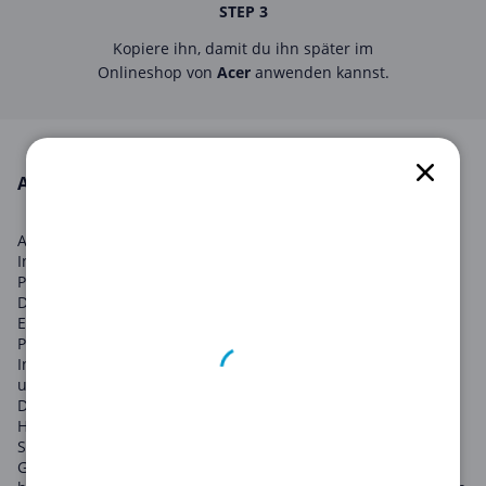
STEP 3
Kopiere ihn, damit du ihn später im
Onlineshop von
Acer
anwenden kannst.
ACER in August 2026
Acer ist ein weltweit führendes Unternehmen in der
Informationstechnologie und bietet eine Vielzahl von
Produkten an, von Laptops und Desktops bis hin zu Tablets,
Displays und Projektoren. Mit einem Commitment zur
Entwicklung benutzerorientierter und umweltfreundlicher
Produkte, steht Acer an der Spitze der technologischen
Innovation. Nutzen Sie unsere zahlreichen Acer-Gutscheine,
um bei Ihrem nächsten Technologiekauf Geld zu sparen.
Das breite Produktsortiment von Acer macht es zum idealen
Händler für jeden Technologiebedarf, sei es für Geschäfts-,
Schul-, Spiel- oder Heimanwendungen. Von High-End-
Gaming-Laptops bis zu effizienten Produktivitäts-Desktops,