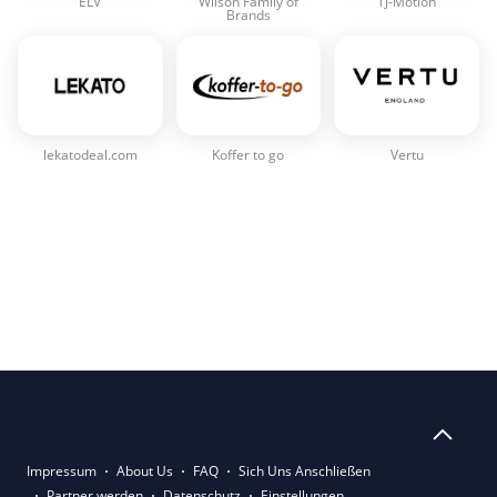
ELV
Wilson Family of
TJ-Motion
Brands
lekatodeal.com
Koffer to go
Vertu
Impressum
About Us
FAQ
Sich Uns Anschließen
Partner werden
Datenschutz
Einstellungen