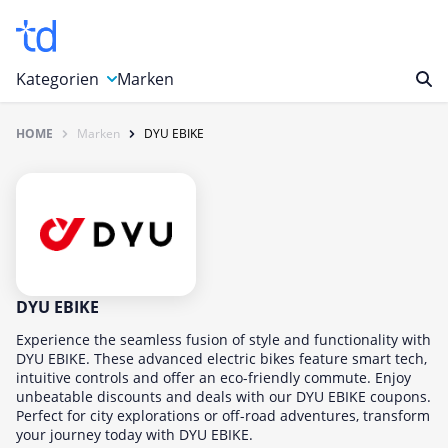
Kategorien
Marken
HOME
Marken
DYU EBIKE
Auto, Motorrad & Werkzeuge
Blumen & Geschenke
Bücher & Magazine
Computer & Elektronik
Entertainment & Media
Essen & Trinken
DYU EBIKE
Foto, Druck & Büro
Experience the seamless fusion of style and functionality with
DYU EBIKE. These advanced electric bikes feature smart tech,
Gaming & Spielzeug
intuitive controls and offer an eco-friendly commute. Enjoy
unbeatable discounts and deals with our DYU EBIKE coupons.
Garten, Haushalt & Tiere
Perfect for city explorations or off-road adventures, transform
Gesundheit & Beauty
your journey today with DYU EBIKE.