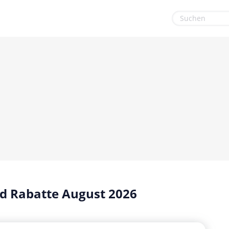
euge
Gaming & Spielzeug
Sport & Freizeit
Garten, Haushalt & Tiere
Urlaub & Reise
Gesundheit & Beauty
Mobilfunk & Internet
Mode & Accessoires
Shopping
Sonstiges
d Rabatte August 2026