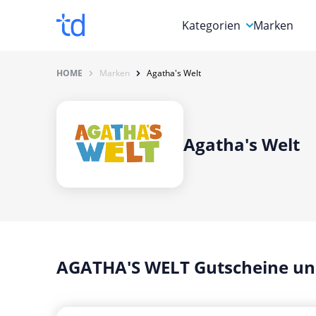
Kategorien
Marken
Auto, Motorrad & Werkz
HOME
Marken
Agatha's Welt
Blumen & Geschenke
Bücher & Magazine
Agatha's Welt
Computer & Elektronik
Entertainment & Media
Essen & Trinken
Foto, Druck & Büro
AGATHA'S WELT Gutscheine un