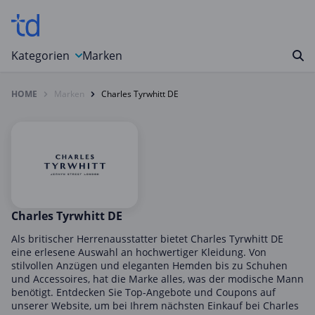
Kategorien
Marken
HOME
Marken
Charles Tyrwhitt DE
Auto, Motorrad & Werkzeuge
Blumen & Geschenke
Bücher & Magazine
Computer & Elektronik
Entertainment & Media
Essen & Trinken
Charles Tyrwhitt DE
Foto, Druck & Büro
Als britischer Herrenausstatter bietet Charles Tyrwhitt DE
eine erlesene Auswahl an hochwertiger Kleidung. Von
Gaming & Spielzeug
stilvollen Anzügen und eleganten Hemden bis zu Schuhen
und Accessoires, hat die Marke alles, was der modische Mann
Garten, Haushalt & Tiere
benötigt. Entdecken Sie Top-Angebote und Coupons auf
Gesundheit & Beauty
unserer Website, um bei Ihrem nächsten Einkauf bei Charles