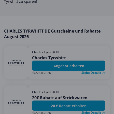
Tyrwhitt zu sparen!
Mobilfunk & Internet
Mode & Accessoires
Shopping
Sonstiges
CHARLES TYRWHITT DE Gutscheine und Rabatte
August 2026
Sport & Freizeit
Urlaub & Reise
Charles Tyrwhitt DE
Charles Tyrwhitt
Angebot erhalten
Siehe Details
22.08.2026
Charles Tyrwhitt DE
20€ Rabatt auf Strickwaren
20 € Rabatt erhalten
Siehe Details
22.08.2026