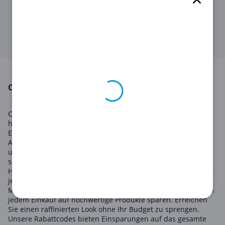
Kopiere ihn, damit du ihn später im
Onlineshop von
Charles Tyrwhitt DE
anwenden kannst.
CHARLES TYRWHITT DE in August 2026
Charles Tyrwhitt DE ist ein renommierter Anbieter von
hochwertiger Herrenmode und Accessoires mit britischer
Eleganz. Die Produktpalette umfasst alles von Hemden und
Anzügen bis hin zu Schuhen und Casualwear. Nutzen Sie
unsere Gutscheine, um bei Ihrer nächsten Bestellung zu
sparen. Ob ein Schlips für das Büro oder ein stilvolles neues
Hemd für ein besonderes Anlass, Charles Tyrwhitt DE hat für
jeden Stil und Anlass die passende Bekleidung.
Mit unseren Charles Tyrwhitt DE Gutscheinen können Sie bei
jedem Einkauf auf hochwertige Produkte sparen. Erreichen
Sie einen raffinierten Look ohne Ihr Budget zu sprengen.
Unsere Rabattcodes bieten Einsparungen auf das gesamte