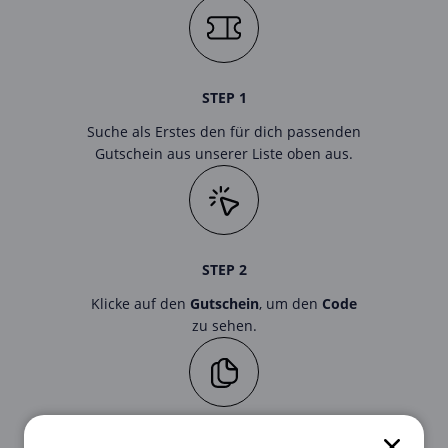
STEP 1
Suche als Erstes den für dich passenden
Gutschein aus unserer Liste oben aus.
STEP 2
Klicke auf den
Gutschein
, um den
Code
zu sehen.
STEP 3