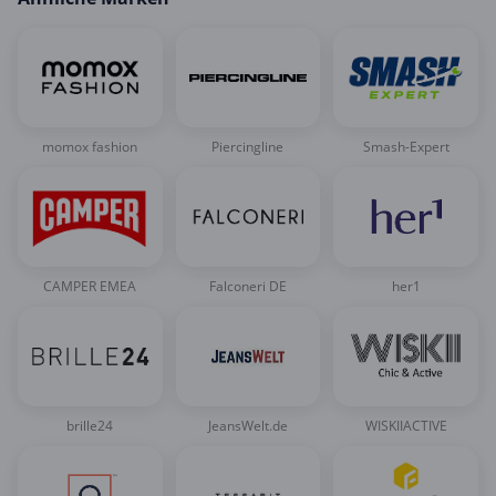
momox fashion
Piercingline
Smash-Expert
CAMPER EMEA
Falconeri DE
her1
brille24
JeansWelt.de
WISKIIACTIVE