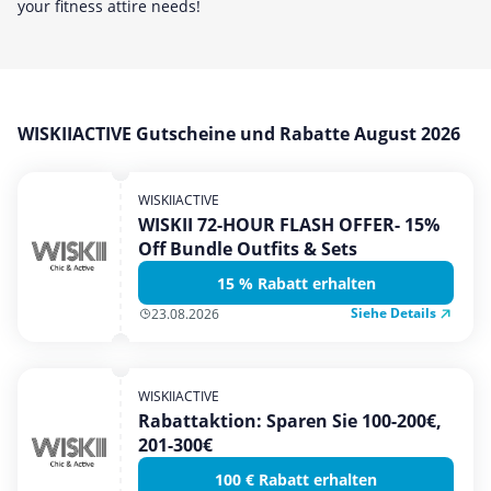
your fitness attire needs!
Mobilfunk & Internet
Mode & Accessoires
Shopping
Sonstiges
WISKIIACTIVE Gutscheine und Rabatte August 2026
Sport & Freizeit
Urlaub & Reise
WISKIIACTIVE
WISKII 72-HOUR FLASH OFFER- 15%
Off Bundle Outfits & Sets
15 % Rabatt erhalten
Siehe Details
23.08.2026
WISKIIACTIVE
Rabattaktion: Sparen Sie 100-200€,
201-300€
100 € Rabatt erhalten