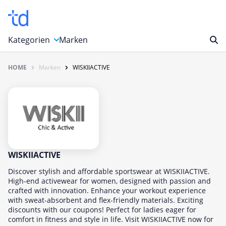
Kategorien
Marken
HOME
Marken
WISKIIACTIVE
Auto, Motorrad & Werkzeuge
Blumen & Geschenke
Bücher & Magazine
Computer & Elektronik
Entertainment & Media
Essen & Trinken
WISKIIACTIVE
Foto, Druck & Büro
Discover stylish and affordable sportswear at WISKIIACTIVE.
High-end activewear for women, designed with passion and
Gaming & Spielzeug
crafted with innovation. Enhance your workout experience
with sweat-absorbent and flex-friendly materials. Exciting
Garten, Haushalt & Tiere
discounts with our coupons! Perfect for ladies eager for
Gesundheit & Beauty
comfort in fitness and style in life. Visit WISKIIACTIVE now for