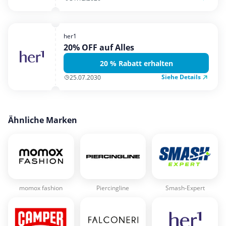
her1
20% OFF auf Alles
20 % Rabatt erhalten
Siehe Details
25.07.2030
Ähnliche Marken
momox fashion
Piercingline
Smash-Expert