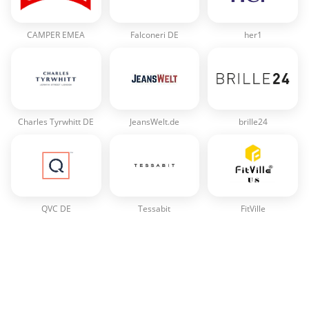
CAMPER EMEA
Falconeri DE
her1
Charles Tyrwhitt DE
JeansWelt.de
brille24
QVC DE
Tessabit
FitVille