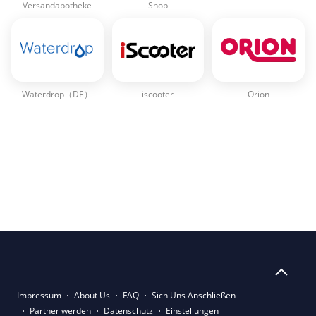
Versandapotheke
Shop
Waterdrop（DE）
iscooter
Orion
Impressum
About Us
FAQ
Sich Uns Anschließen
Partner werden
Datenschutz
Einstellungen