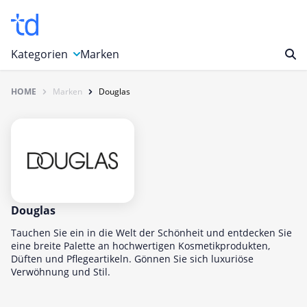
Kategorien
Marken
HOME
Marken
Douglas
Auto, Motorrad & Werkzeuge
Blumen & Geschenke
Bücher & Magazine
Computer & Elektronik
Entertainment & Media
Essen & Trinken
Douglas
Foto, Druck & Büro
Tauchen Sie ein in die Welt der Schönheit und entdecken Sie
eine breite Palette an hochwertigen Kosmetikprodukten,
Gaming & Spielzeug
Düften und Pflegeartikeln. Gönnen Sie sich luxuriöse
Verwöhnung und Stil.
Garten, Haushalt & Tiere
Gesundheit & Beauty