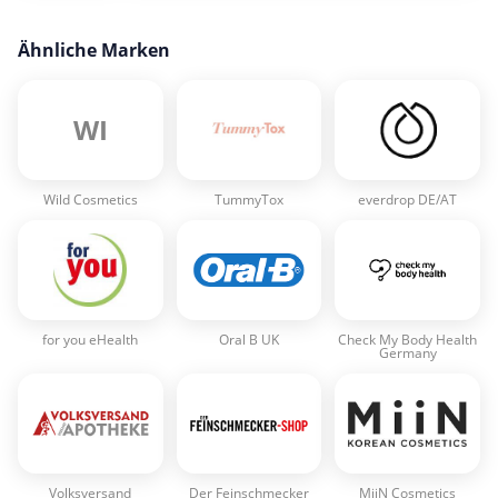
Ähnliche Marken
WI
Wild Cosmetics
TummyTox
everdrop DE/AT
for you eHealth
Oral B UK
Check My Body Health
Germany
Volksversand
Der Feinschmecker
MiiN Cosmetics