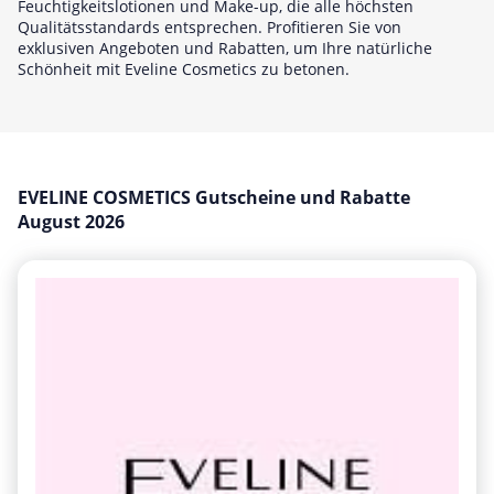
Feuchtigkeitslotionen und Make-up, die alle höchsten
Mobilfunk & Internet
Qualitätsstandards entsprechen. Profitieren Sie von
exklusiven Angeboten und Rabatten, um Ihre natürliche
Mode & Accessoires
Schönheit mit Eveline Cosmetics zu betonen.
Shopping
Sonstiges
Sport & Freizeit
EVELINE COSMETICS Gutscheine und Rabatte
Urlaub & Reise
August 2026