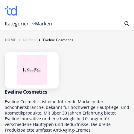
Kategorien
Marken
HOME
Marken
Eveline Cosmetics
Auto, Motorrad & Werkzeuge
Blumen & Geschenke
Bücher & Magazine
Computer & Elektronik
Entertainment & Media
Essen & Trinken
Eveline Cosmetics
Foto, Druck & Büro
Eveline Cosmetics ist eine führende Marke in der
Schönheitsbranche, bekannt für hochwertige Hautpflege- und
Gaming & Spielzeug
Kosmetikprodukte. Mit über 30 Jahren Erfahrung bietet
Eveline innovative und erschwingliche Lösungen für
Garten, Haushalt & Tiere
verschiedene Hauttypen und Bedürfnisse. Die breite
Gesundheit & Beauty
Produktpalette umfasst Anti-Aging-Cremes,