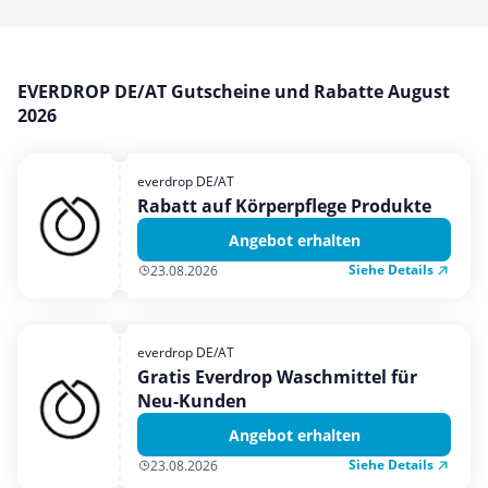
Mobilfunk & Internet
Mode & Accessoires
Shopping
EVERDROP DE/AT Gutscheine und Rabatte August
2026
Sonstiges
Sport & Freizeit
everdrop DE/AT
Urlaub & Reise
Rabatt auf Körperpflege Produkte
Angebot erhalten
Siehe Details
23.08.2026
everdrop DE/AT
Gratis Everdrop Waschmittel für
Neu-Kunden
Angebot erhalten
Siehe Details
23.08.2026