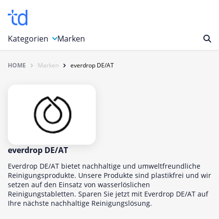
Kategorien
Marken
HOME
Marken
everdrop DE/AT
Auto, Motorrad & Werkzeuge
Blumen & Geschenke
Bücher & Magazine
Computer & Elektronik
Entertainment & Media
Essen & Trinken
everdrop DE/AT
Foto, Druck & Büro
Everdrop DE/AT bietet nachhaltige und umweltfreundliche
Reinigungsprodukte. Unsere Produkte sind plastikfrei und wir
Gaming & Spielzeug
setzen auf den Einsatz von wasserlöslichen
Reinigungstabletten. Sparen Sie jetzt mit Everdrop DE/AT auf
Garten, Haushalt & Tiere
Ihre nächste nachhaltige Reinigungslösung.
Gesundheit & Beauty