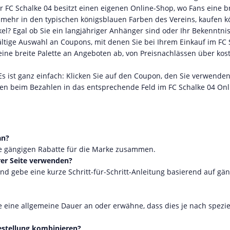
 FC Schalke 04 besitzt einen eigenen Online-Shop, wo Fans eine b
les mehr in den typischen königsblauen Farben des Vereins, kaufen 
kel? Egal ob Sie ein langjähriger Anhänger sind oder Ihr Bekenntni
fältige Auswahl an Coupons, mit denen Sie bei Ihrem Einkauf im FC 
ne breite Palette an Angeboten ab, von Preisnachlässen über kos
Es ist ganz einfach: Klicken Sie auf den Coupon, den Sie verwende
sen beim Bezahlen in das entsprechende Feld im FC Schalke 04 On
an?
ie gängigen Rabatte für die Marke zusammen.
rer Seite verwenden?
d gebe eine kurze Schritt-für-Schritt-Anleitung basierend auf gä
e eine allgemeine Dauer an oder erwähne, dass dies je nach spezi
estellung kombinieren?