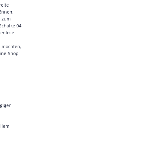
reite
können.
s zum
Schalke 04
tenlose
n möchten,
line-Shop
ngigen
ellem