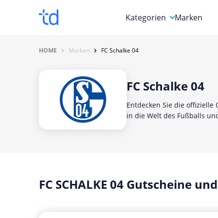
Kategorien
Marken
Auto, Motorrad & Werkz
HOME
Marken
FC Schalke 04
Blumen & Geschenke
FC Schalke 04
Bücher & Magazine
Computer & Elektronik
Entdecken Sie die offiziell
in die Welt des Fußballs und
Entertainment & Media
Essen & Trinken
Foto, Druck & Büro
FC SCHALKE 04 Gutscheine und