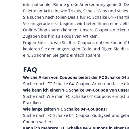
internationaler Bühne große Anerkennung genießt. Der
Palette an Artikeln, wie Trikots, Schals, Caps und vie
Sie suchen nach tollen Deals für FC Schalke 04-Fanarti
Verein gerade erst beginnt, wir bieten Ihnen eine viel
Online-Shop sparen können. Unsere Coupons decken ei
Zugaben bis hin zu exklusiven Artikeln.
Fragen Sie sich, wie Sie Ihre Coupons nutzen können? 
kopieren Sie den angezeigten Code und fügen Sie die
ein. So können Sie ganz einfach sparen!
--
FAQ
Welche Arten von Coupons bietet der FC Schalke 04 
Suche nach 'FC Schalke 04' Coupon-Arten und fasse d
Wie kann ich einen 'FC Schalke 04'-Coupon von unse
Suche nach Wie man 'FC Schalke 04'-Coupons einlöst un
Praktiken.
Wie lange gelten 'FC Schalke 04'-Coupons?
Suche nach 'FC Schalke 04' Coupon-Gültigkeit und geb
Coupon variiert.
Kann ich mehrere 'FC Schalke 04'-Coupons in einer B