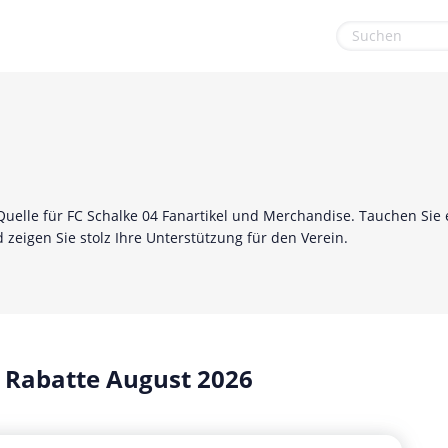
euge
Gaming & Spielzeug
Sport & Freizeit
Garten, Haushalt & Tiere
Urlaub & Reise
Gesundheit & Beauty
Mobilfunk & Internet
e Quelle für FC Schalke 04 Fanartikel und Merchandise. Tauchen Sie 
 zeigen Sie stolz Ihre Unterstützung für den Verein.
Mode & Accessoires
Shopping
Sonstiges
 Rabatte August 2026