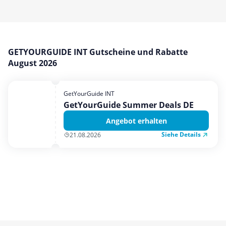
Mobilfunk & Internet
Mode & Accessoires
Shopping
GETYOURGUIDE INT Gutscheine und Rabatte
Sonstiges
August 2026
Sport & Freizeit
Urlaub & Reise
GetYourGuide INT
GetYourGuide Summer Deals DE
Angebot erhalten
Siehe Details
21.08.2026