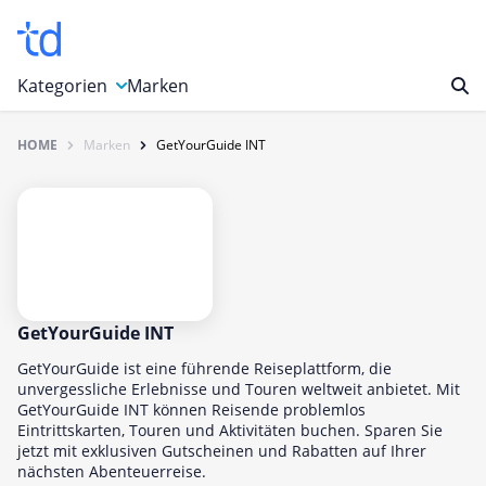
Kategorien
Marken
HOME
Marken
GetYourGuide INT
Auto, Motorrad & Werkzeuge
Blumen & Geschenke
Bücher & Magazine
Computer & Elektronik
Entertainment & Media
Essen & Trinken
GetYourGuide INT
Foto, Druck & Büro
GetYourGuide ist eine führende Reiseplattform, die
unvergessliche Erlebnisse und Touren weltweit anbietet. Mit
Gaming & Spielzeug
GetYourGuide INT können Reisende problemlos
Eintrittskarten, Touren und Aktivitäten buchen. Sparen Sie
Garten, Haushalt & Tiere
jetzt mit exklusiven Gutscheinen und Rabatten auf Ihrer
Gesundheit & Beauty
nächsten Abenteuerreise.