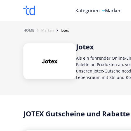
Kategorien
Marken
Auto, Motorrad & Werkz
HOME
Marken
Jotex
Blumen & Geschenke
Jotex
Bücher & Magazine
Als ein führender Online-Ei
Computer & Elektronik
Palette an Produkten an, v
unseren Jotex-Gutscheincode
Entertainment & Media
Lebensraum mit Stil und Ko
Essen & Trinken
Foto, Druck & Büro
JOTEX Gutscheine und Rabatte