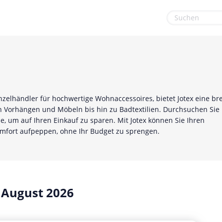
euge
Gaming & Spielzeug
Sport & Freizeit
Garten, Haushalt & Tiere
Urlaub & Reise
Gesundheit & Beauty
nzelhändler für hochwertige Wohnaccessoires, bietet Jotex eine bre
Mobilfunk & Internet
on Vorhängen und Möbeln bis hin zu Badtextilien. Durchsuchen Sie
, um auf Ihren Einkauf zu sparen. Mit Jotex können Sie Ihren
Mode & Accessoires
mfort aufpeppen, ohne Ihr Budget zu sprengen.
Shopping
Sonstiges
 August 2026