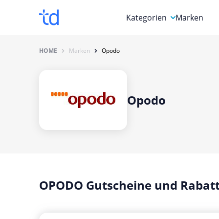
Kategorien
Marken
Auto, Motorrad & Werkz
HOME
Marken
Opodo
Blumen & Geschenke
Bücher & Magazine
Opodo
Computer & Elektronik
Entertainment & Media
Essen & Trinken
Foto, Druck & Büro
OPODO Gutscheine und Rabatt