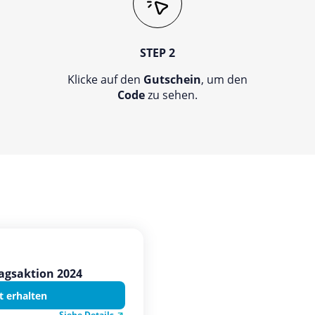
STEP 2
Klicke auf den
Gutschein
, um den
Code
zu sehen.
tagsaktion 2024
t erhalten
Siehe Details