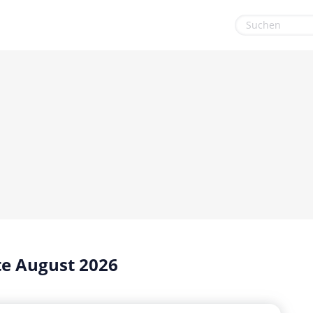
euge
Gaming & Spielzeug
Sport & Freizeit
Garten, Haushalt & Tiere
Urlaub & Reise
Gesundheit & Beauty
Mobilfunk & Internet
Mode & Accessoires
Shopping
Sonstiges
e August 2026