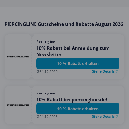
Mobilfunk & Internet
Mode & Accessoires
Shopping
PIERCINGLINE Gutscheine und Rabatte August 2026
Sonstiges
Piercingline
Sport & Freizeit
10% Rabatt bei Anmeldung zum
Urlaub & Reise
Newsletter
10 % Rabatt erhalten
Siehe Details
31.12.2026
Piercingline
10% Rabatt bei piercingline.de!
10 % Rabatt erhalten
Siehe Details
31.12.2026