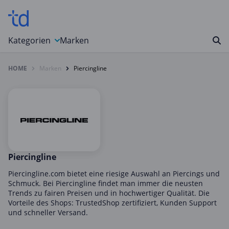
Kategorien
Marken
HOME
Marken
Piercingline
Auto, Motorrad & Werkzeuge
Blumen & Geschenke
Bücher & Magazine
Computer & Elektronik
Entertainment & Media
Essen & Trinken
Piercingline
Foto, Druck & Büro
Piercingline.com bietet eine riesige Auswahl an Piercings und
Schmuck. Bei Piercingline findet man immer die neusten
Gaming & Spielzeug
Trends zu fairen Preisen und in hochwertiger Qualität. Die
Vorteile des Shops: TrustedShop zertifiziert, Kunden Support
Garten, Haushalt & Tiere
und schneller Versand.
Gesundheit & Beauty