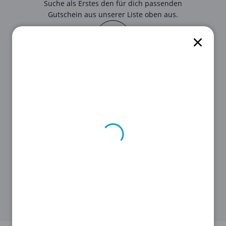
Suche als Erstes den für dich passenden
Gutschein aus unserer Liste oben aus.
STEP 2
Klicke auf den
Gutschein
, um den
Code
zu sehen.
STEP 3
Kopiere ihn, damit du ihn später im
Onlineshop von
Piercingline
anwenden
kannst.