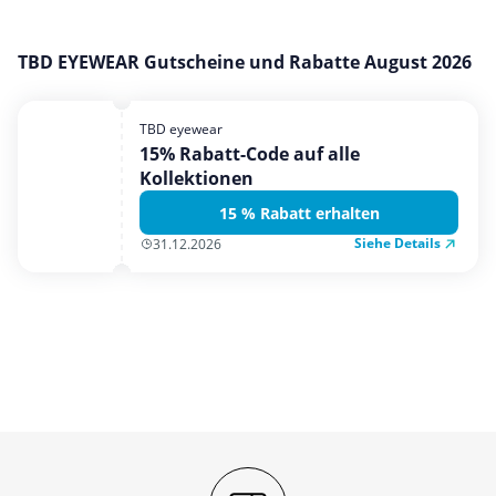
Mobilfunk & Internet
Mode & Accessoires
TBD EYEWEAR Gutscheine und Rabatte August 2026
Shopping
Sonstiges
TBD eyewear
15% Rabatt-Code auf alle
Sport & Freizeit
Kollektionen
Urlaub & Reise
15 % Rabatt erhalten
Siehe Details
31.12.2026