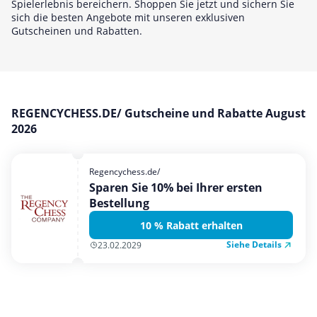
Spielerlebnis bereichern. Shoppen Sie jetzt und sichern Sie
Mobilfunk & Internet
sich die besten Angebote mit unseren exklusiven
Gutscheinen und Rabatten.
Mode & Accessoires
Shopping
Sonstiges
Sport & Freizeit
REGENCYCHESS.DE/ Gutscheine und Rabatte August
Urlaub & Reise
2026
Regencychess.de/
Sparen Sie 10% bei Ihrer ersten
Bestellung
10 % Rabatt erhalten
Siehe Details
23.02.2029