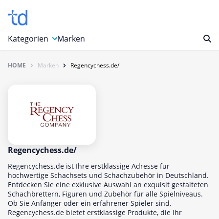
Kategorien
Marken
HOME
Marken
Regencychess.de/
Auto, Motorrad & Werkzeuge
Blumen & Geschenke
Bücher & Magazine
Computer & Elektronik
Entertainment & Media
Essen & Trinken
Regencychess.de/
Foto, Druck & Büro
Regencychess.de ist Ihre erstklassige Adresse für
hochwertige Schachsets und Schachzubehör in Deutschland.
Gaming & Spielzeug
Entdecken Sie eine exklusive Auswahl an exquisit gestalteten
Schachbrettern, Figuren und Zubehör für alle Spielniveaus.
Garten, Haushalt & Tiere
Ob Sie Anfänger oder ein erfahrener Spieler sind,
Gesundheit & Beauty
Regencychess.de bietet erstklassige Produkte, die Ihr