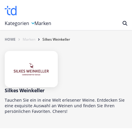
Kategorien
Marken
HOME
Marken
Silkes Weinkeller
Auto, Motorrad & Werkzeuge
Blumen & Geschenke
Bücher & Magazine
Computer & Elektronik
Entertainment & Media
Essen & Trinken
Silkes Weinkeller
Foto, Druck & Büro
Tauchen Sie ein in eine Welt erlesener Weine. Entdecken Sie
eine exquisite Auswahl an Weinen und finden Sie Ihren
Gaming & Spielzeug
persönlichen Favoriten. Cheers!
Garten, Haushalt & Tiere
Gesundheit & Beauty