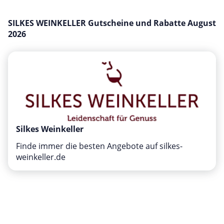
Mobilfunk & Internet
SILKES WEINKELLER Gutscheine und Rabatte August
Mode & Accessoires
2026
Shopping
Sonstiges
Sport & Freizeit
Urlaub & Reise
Silkes Weinkeller
Finde immer die besten Angebote auf silkes-
weinkeller.de