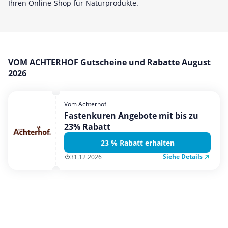
Ihren Online-Shop für Naturprodukte.
Mobilfunk & Internet
Mode & Accessoires
Shopping
Sonstiges
VOM ACHTERHOF Gutscheine und Rabatte August
2026
Sport & Freizeit
Urlaub & Reise
Vom Achterhof
Fastenkuren Angebote mit bis zu
23% Rabatt
23 % Rabatt erhalten
Siehe Details
31.12.2026