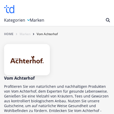
Kategorien
Marken
HOME
Marken
Vom Achterhof
Auto, Motorrad & Werkzeuge
Blumen & Geschenke
Bücher & Magazine
Computer & Elektronik
Entertainment & Media
Essen & Trinken
Vom Achterhof
Foto, Druck & Büro
Profitieren Sie von natürlichen und nachhaltigen Produkten
von Vom Achterhof, dem Experten für gesunde Lebensweise.
Gaming & Spielzeug
Genießen Sie eine Vielzahl von Kräutern, Tees und Gewürzen
aus kontrolliert biologischem Anbau. Nutzen Sie unsere
Garten, Haushalt & Tiere
Gutscheine, um auf natürliche Weise Gesundheit und
Gesundheit & Beauty
Wohlbefinden zu fördern. Entdecken Sie Vom Achterhof -