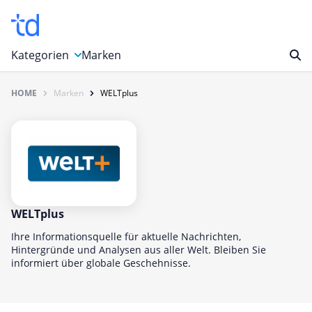
Kategorien
Marken
HOME
Marken
WELTplus
Auto, Motorrad & Werkzeuge
Blumen & Geschenke
Bücher & Magazine
Computer & Elektronik
Entertainment & Media
Essen & Trinken
WELTplus
Foto, Druck & Büro
Ihre Informationsquelle für aktuelle Nachrichten,
Hintergründe und Analysen aus aller Welt. Bleiben Sie
Gaming & Spielzeug
informiert über globale Geschehnisse.
Garten, Haushalt & Tiere
Gesundheit & Beauty