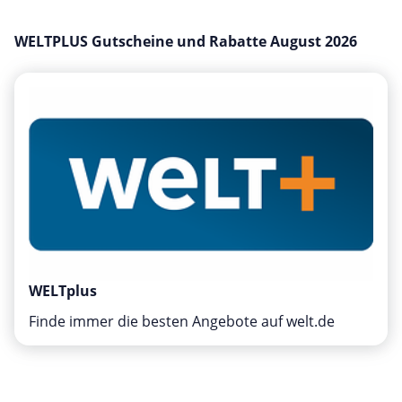
Mobilfunk & Internet
WELTPLUS Gutscheine und Rabatte August 2026
Mode & Accessoires
Shopping
Sonstiges
Sport & Freizeit
Urlaub & Reise
WELTplus
Finde immer die besten Angebote auf welt.de