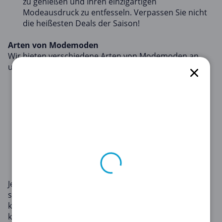
zu genießen und Ihren einzigartigen
Modeausdruck zu entfesseln. Verpassen Sie nicht
die heißesten Deals der Saison!
Arten von Modemoden
Wir bieten verschiedene Arten von Modemoden an,
um Ihren Einkaufsbedürfnissen gerecht zu werden:
Prozentsatzrabatte
: Diese Gutscheine bieten
einen festen Prozentsatz Rabatt auf Ihren
Gesamtkauf oder ausgewählte Artikel.
Cashback-Angebote
: Bei diesen Angeboten
erhalten Sie einen Teil Ihrer Ausgaben zurück.
Kostenloser Versand
: Diese Gutscheine
eliminieren die Versandkosten für Ihre Bestellung.
Jede Art hat ihre Vorteile. Prozentsatzrabatte eignen
sich gut für große Einkäufe, Cashback-Angebote
können sich im Laufe der Zeit summieren und
kostenloser Versand ist ideal für kleine Bestellungen