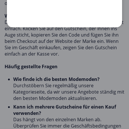
oder den Einkauf bei internationalen Marken.
Wie man Modemoden einlöst
Das Einlösen von Modemoden auf Copacoupona.de ist
einfach. Klicken Sie auf den Gutschein, der Ihnen ins
Auge sticht, kopieren Sie den Code und fügen Sie ihn
beim Checkout auf der Website der Marke ein. Wenn
Sie im Geschäft einkaufen, zeigen Sie den Gutschein
einfach an der Kasse vor.
Häufig gestellte Fragen
Wie finde ich die besten Modemoden?
Durchstöbern Sie regelmäßig unsere
Kategorieseite, da wir unsere Angebote ständig mit
den besten Modemoden aktualisieren.
Kann ich mehrere Gutscheine für einen Kauf
verwenden?
Das hängt von den einzelnen Marken ab.
Überprüfen Sie immer die Geschäftsbedingungen