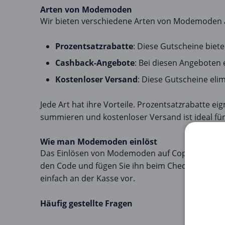
Arten von Modemoden
Wir bieten verschiedene Arten von Modemoden a
Prozentsatzrabatte
: Diese Gutscheine biet
Cashback-Angebote
: Bei diesen Angeboten 
Kostenloser Versand
: Diese Gutscheine elim
Jede Art hat ihre Vorteile. Prozentsatzrabatte e
summieren und kostenloser Versand ist ideal für
Wie man Modemoden einlöst
Das Einlösen von Modemoden auf Copacoupona.de i
den Code und fügen Sie ihn beim Checkout auf de
einfach an der Kasse vor.
Häufig gestellte Fragen