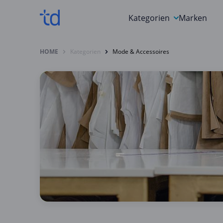
Kategorien
Marken
Auto, Motorrad & Werkz
HOME
Kategorien
Mode & Accessoires
Blumen & Geschenke
Bücher & Magazine
Computer & Elektronik
Entertainment & Media
Essen & Trinken
Foto, Druck & Büro