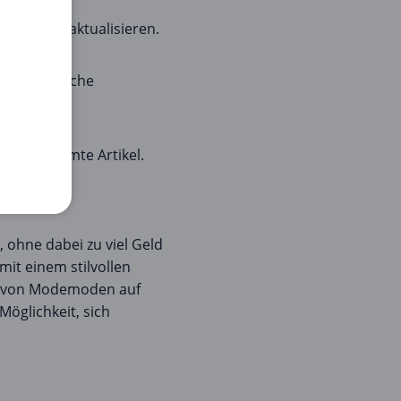
odemoden aktualisieren.
ns, um solche
für bestimmte Artikel.
 ohne dabei zu viel Geld
it einem stilvollen
ng von Modemoden auf
öglichkeit, sich