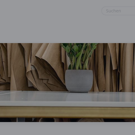
euge
Gaming & Spielzeug
Sport & Freizeit
Garten, Haushalt & Tiere
Urlaub & Reise
Gesundheit & Beauty
Mobilfunk & Internet
Mode & Accessoires
Shopping
Sonstiges