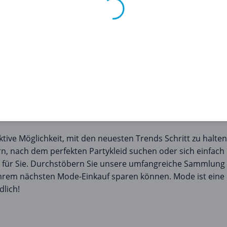
ieseite, da wir unsere Angebote ständig mit den besten M
auf verwenden?
erprüfen Sie immer die Geschäftsbedingungen des Gutschei
ndung von Modemoden?
 gelten, wie z. B. Mindestbestellwerte oder Gültigkeit nur 
Gutscheins.
e Möglichkeit, mit den neuesten Trends Schritt zu halten,
n, nach dem perfekten Partykleid suchen oder sich einfach m
s für Sie. Durchstöbern Sie unsere umfangreiche Sammlu
Ihrem nächsten Mode-Einkauf sparen können. Mode ist eine M
lich!