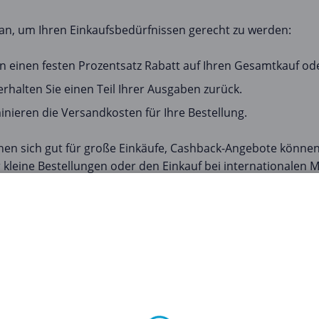
n, um Ihren Einkaufsbedürfnissen gerecht zu werden:
en einen festen Prozentsatz Rabatt auf Ihren Gesamtkauf ode
erhalten Sie einen Teil Ihrer Ausgaben zurück.
inieren die Versandkosten für Ihre Bestellung.
ignen sich gut für große Einkäufe, Cashback-Angebote können 
 kleine Bestellungen oder den Einkauf bei internationalen 
st einfach. Klicken Sie auf den Gutschein, der Ihnen ins A
r Website der Marke ein. Wenn Sie im Geschäft einkaufen, 