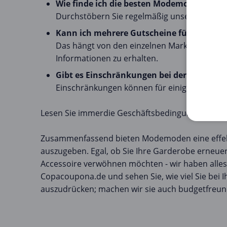
Wie finde ich die besten Modemoden?
Durchstöbern Sie regelmäßig unsere Kategor
Kann ich mehrere Gutscheine für einen K
Das hängt von den einzelnen Marken ab. Üb
Informationen zu erhalten.
Gibt es Einschränkungen bei der Verwe
Einschränkungen können für einige Gutscheine
Lesen Sie immerdie Geschäftsbedingungen des 
Zusammenfassend bieten Modemoden eine effektiv
auszugeben. Egal, ob Sie Ihre Garderobe erneuer
Accessoire verwöhnen möchten - wir haben alle
Copacoupona.de und sehen Sie, wie viel Sie bei 
auszudrücken; machen wir sie auch budgetfreund