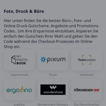
Mobilfunk & Internet
Foto, Druck & Büro
Mode & Accessoires
Shopping
Hier unten finden Sie die besten Büro-, Foto- und
Online-Druck-Gutscheine, Angebote und Promotions-
Sonstiges
Codes.. Um Ihre Ersparnisse einzulösen, kopieren Sie
Sport & Freizeit
einfach den Gutschein Ihrer Wahl und geben Sie den
Code während des Checkout-Prozesses im Online-
Urlaub & Reise
Shop ein.
myphotobook
Pixum
fotokasten
ergofino
Wondershare Software
Der Feinschmecker