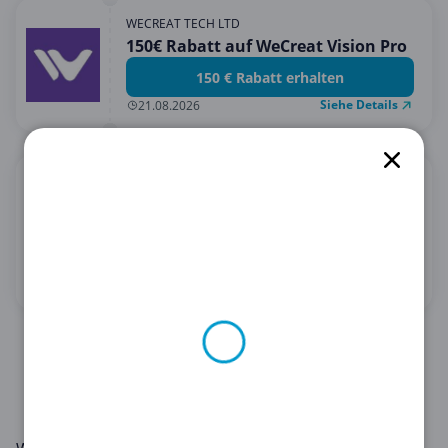
WECREAT TECH LTD
150€ Rabatt auf WeCreat Vision Pro
150 € Rabatt erhalten
Siehe Details
21.08.2026
PAGRO DISKONT AT
1€ Patronen-Pfand bei PAGRO
DISKONT sichern!
Angebot erhalten
Siehe Details
31.12.2027
1
2