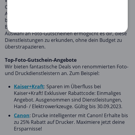
Willkommen in der Kategorie Foto, Druck & Büro von
Copacoupona.de. Hier findest du einige der besten
Angebote, um deine kostbaren Erinnerungen zu
bewahren, wichtige Dokumente zu drucken und dein
Büro effizient zu organisieren. Unsere umfangreiche
Auswahl an Foto-Gutscheinen ermöglicht es dir, diese
Dienstleistungen zu erkunden, ohne dein Budget zu
überstrapazieren.
Top-Foto-Gutschein-Angebote
Wir bieten fantastische Deals von renommierten Foto-
und Druckdienstleistern an. Zum Beispiel:
Kaiser+Kraft
: Sparen im Überfluss bei
Kaiser+Kraft! Exklusiver Rabattcode: Einmaliges
Angebot. Ausgenommen sind Dienstleistungen,
Hand- / Elektrowerkzeuge. Gültig bis 30.09.2023.
Canon
: Drucke intelligenter mit Canon! Erhalte bis
zu 25% Rabatt auf Drucker. Maximiere jetzt deine
Ersparnisse!