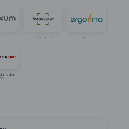
xum
fotokasten
ergofino
schmecker
op
tmer