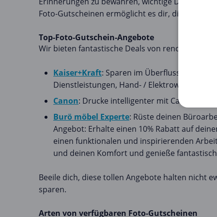
Erinnerungen zu bewahren, wichtige Dokumente z
Foto-Gutscheinen ermöglicht es dir, diese Diens
Top-Foto-Gutschein-Angebote
Wir bieten fantastische Deals von renommierten 
Kaiser+Kraft
: Sparen im Überfluss bei Kais
Dienstleistungen, Hand- / Elektrowerkzeuge. 
Canon
: Drucke intelligenter mit Canon! Erha
Burö möbel Experte
: Rüste deinen Büroarbe
Angebot: Erhalte einen 10% Rabatt auf dein
einen funktionalen und inspirierenden Arbe
und deinen Komfort und genieße fantastisc
Beeile dich, diese tollen Angebote halten nicht e
sparen.
Arten von verfügbaren Foto-Gutscheinen