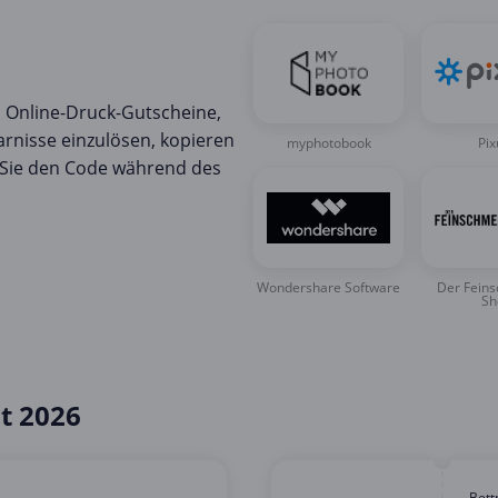
d Online-Druck-Gutscheine,
rnisse einzulösen, kopieren
myphotobook
Pi
 Sie den Code während des
Wondershare Software
Der Fein
Sh
t 2026
Bet