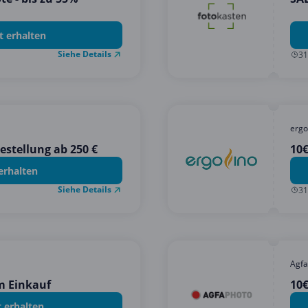
t erhalten
Siehe Details
31
ergo
estellung ab 250 €
10
erhalten
Siehe Details
31
Agfa
m Einkauf
10€
t erhalten