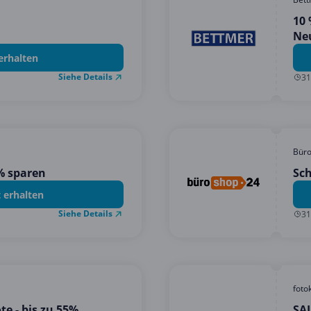
10 
Ne
erhalten
Siehe Details
31
Bür
% sparen
Sch
 erhalten
Siehe Details
31
foto
e - bis zu 55%
SAL