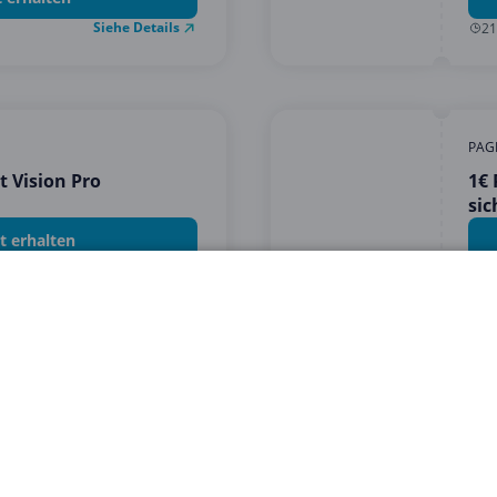
Siehe Details
21
PAG
t Vision Pro
1€
sic
t erhalten
Siehe Details
31
1
2
 von Copacoupona.de. Hier findest du einige der besten A