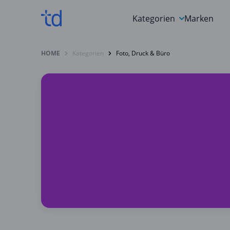
Kategorien
Marken
Auto, Motorrad & Werkz
HOME
Kategorien
Foto, Druck & Büro
Blumen & Geschenke
Bücher & Magazine
Computer & Elektronik
Entertainment & Media
Essen & Trinken
Foto, Druck & Büro