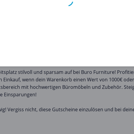
u drucken und dein Büro effizient zu organisieren. Unser
tleistungen zu erkunden, ohne dein Budget zu überstrapazie
Foto- und Druckdienstleistern an. Zum Beispiel:
er+Kraft! Exklusiver Rabattcode: Einmaliges Angebot. Ausg
Gültig bis 30.09.2023.
lte bis zu 25% Rabatt auf Drucker. Maximiere jetzt deine Ers
itsplatz stilvoll und sparsam auf bei Buro Furniture! Profi
en Einkauf, wenn dein Warenkorb einen Wert von 1000€ oder
itsbereich mit hochwertigen Büromöbeln und Zubehör. Steig
he Einsparungen!
wig! Vergiss nicht, diese Gutscheine einzulösen und bei dei