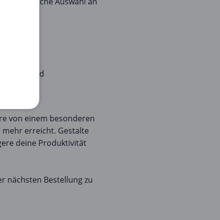
e umfangreiche Auswahl an
ren.
enommen sind
parnisse!
tiere von einem besonderen
 mehr erreicht. Gestalte
ere deine Produktivität
ner nächsten Bestellung zu