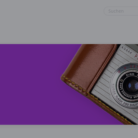
euge
Gaming & Spielzeug
Sport & Freizeit
Garten, Haushalt & Tiere
Urlaub & Reise
Gesundheit & Beauty
Mobilfunk & Internet
Mode & Accessoires
Shopping
Sonstiges