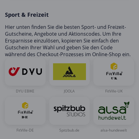
Mobilfunk & Internet
Sport & Freizeit
Mode & Accessoires
Shopping
Hier unten finden Sie die besten Sport- und Freizeit-
Gutscheine, Angebote und Aktionscodes. Um Ihre
Sonstiges
Ersparnisse einzulösen, kopieren Sie einfach den
Sport & Freizeit
Gutschein Ihrer Wahl und geben Sie den Code
während des Checkout-Prozesses im Online-Shop ein.
Urlaub & Reise
DYU EBIKE
JOOLA
FitVille-UK
FitVille-DE
Spitzbub.de
alsa-hundewelt