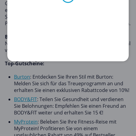
Geldbeutel nicht belasten. Unsere Sport-Gutscheine
ermöglichen es Ihnen, Ihre gewünschte
Sportausrüstung und Aktivitäten zu erschwinglichen
Preisen zu erhalten und ein gesundes Leben zu führen.
Beliebte Gutscheine
Neben Sport-Gutscheinen bieten wir auch eine Vielzahl
von Gutscheinen für Ihre alltäglichen Bedürfnisse an.
Top-Gutscheine:
Burton
: Entdecken Sie Ihren Stil mit Burton:
Melden Sie sich für das Treueprogramm an und
erhalten Sie einen exklusiven Rabattcode von 10%!
BODY&FIT
: Teilen Sie Gesundheit und verdienen
Sie Belohnungen: Empfehlen Sie einen Freund an
BODY&FIT weiter und erhalten Sie 15 €!
MyProtein
: Beleben Sie Ihre Fitness-Reise mit
MyProtein! Profitieren Sie von einem
unglaublichen Rabatt von 49% auf Bestseller.