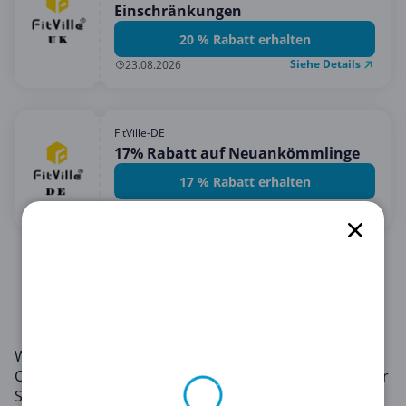
Einschränkungen
20 % Rabatt erhalten
Siehe Details
23.08.2026
FitVille-DE
17% Rabatt auf Neuankömmlinge
17 % Rabatt erhalten
Siehe Details
23.08.2026
1
2
Willkommen im Sport & Freizeit-Bereich von
Copacoupona.de, Ihrem verlässlichen Begleiter auf der
Suche nach Fitness und Spaß zu Preisen, die Ihren