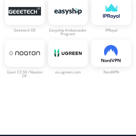
Geeetech DE
Easyship Ambassador
IPRoyal
Program
Gavri CZ-SK / Noaton
eu.ugreen.com
NordVPN
DE