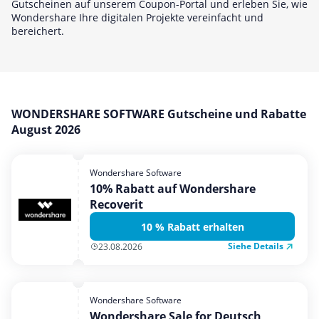
Gutscheinen auf unserem Coupon-Portal und erleben Sie, wie
Mobilfunk & Internet
Wondershare Ihre digitalen Projekte vereinfacht und
bereichert.
Mode & Accessoires
Shopping
Sonstiges
Sport & Freizeit
WONDERSHARE SOFTWARE Gutscheine und Rabatte
Urlaub & Reise
August 2026
Wondershare Software
10% Rabatt auf Wondershare
Recoverit
10 % Rabatt erhalten
Siehe Details
23.08.2026
Wondershare Software
Wondershare Sale for Deutsch