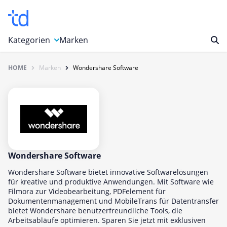
Kategorien
Marken
HOME
Marken
Wondershare Software
Auto, Motorrad & Werkzeuge
Blumen & Geschenke
Bücher & Magazine
Computer & Elektronik
Entertainment & Media
Essen & Trinken
Wondershare Software
Foto, Druck & Büro
Wondershare Software bietet innovative Softwarelösungen
für kreative und produktive Anwendungen. Mit Software wie
Gaming & Spielzeug
Filmora zur Videobearbeitung, PDFelement für
Dokumentenmanagement und MobileTrans für Datentransfer
Garten, Haushalt & Tiere
bietet Wondershare benutzerfreundliche Tools, die
Gesundheit & Beauty
Arbeitsabläufe optimieren. Sparen Sie jetzt mit exklusiven