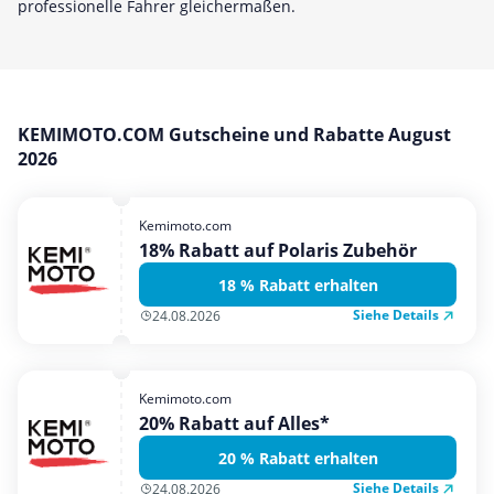
professionelle Fahrer gleichermaßen.
Mobilfunk & Internet
Mode & Accessoires
Shopping
Sonstiges
KEMIMOTO.COM Gutscheine und Rabatte August
2026
Sport & Freizeit
Urlaub & Reise
Kemimoto.com
18% Rabatt auf Polaris Zubehör
18 % Rabatt erhalten
Siehe Details
24.08.2026
Kemimoto.com
20% Rabatt auf Alles*
20 % Rabatt erhalten
Siehe Details
24.08.2026