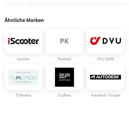
Ähnliche Marken
PK
iscooter
Pkwteile
DYU EBIKE
TJ-Motion
EcoFlow
Autodesk - Europe