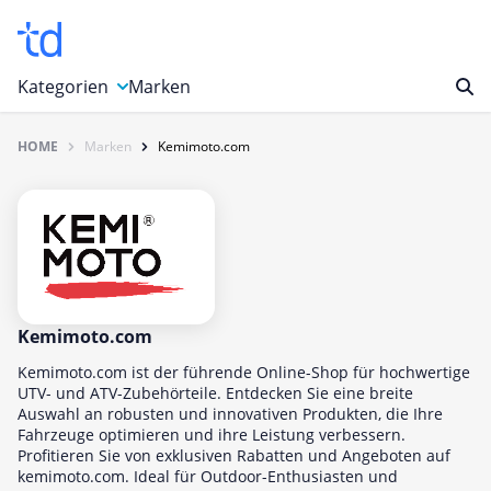
Kategorien
Marken
HOME
Marken
Kemimoto.com
Auto, Motorrad & Werkzeuge
Blumen & Geschenke
Bücher & Magazine
Computer & Elektronik
Entertainment & Media
Essen & Trinken
Kemimoto.com
Foto, Druck & Büro
Kemimoto.com ist der führende Online-Shop für hochwertige
UTV- und ATV-Zubehörteile. Entdecken Sie eine breite
Gaming & Spielzeug
Auswahl an robusten und innovativen Produkten, die Ihre
Fahrzeuge optimieren und ihre Leistung verbessern.
Garten, Haushalt & Tiere
Profitieren Sie von exklusiven Rabatten und Angeboten auf
Gesundheit & Beauty
kemimoto.com. Ideal für Outdoor-Enthusiasten und