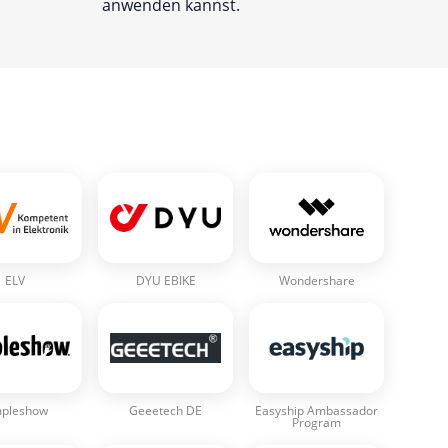
anwenden kannst.
n
ELV
DYU EBIKE
Wondershare
mpleshow
Geeetech DE
Easyship Ambassador
Program