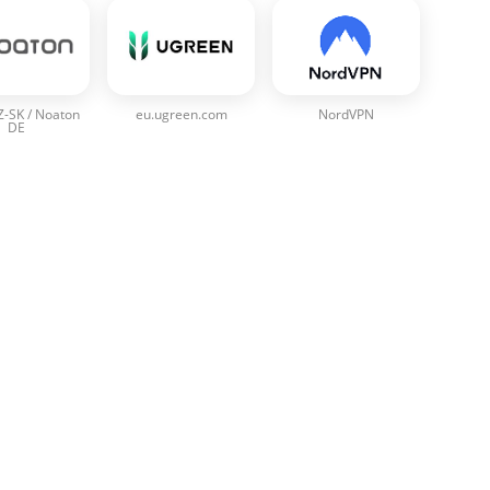
Z-SK / Noaton
eu.ugreen.com
NordVPN
DE