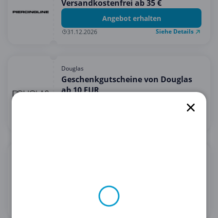
Versandkostenfrei ab 35 €
Angebot erhalten
Siehe Details
31.12.2026
Douglas
Geschenkgutscheine von Douglas
ab 10 EUR
Angebot erhalten
Siehe Details
31.12.2030
Bandagenspezialist
5% Rabatt auf alles bei
Bandagenspezialist
5 % Rabatt erhalten
Siehe Details
28.02.2030