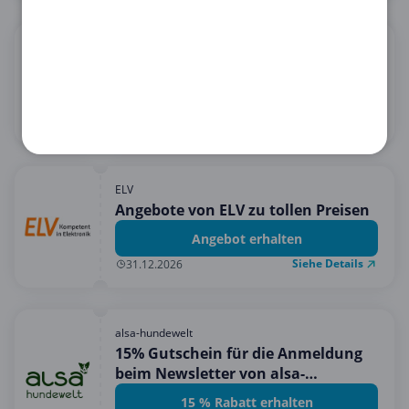
Orion
15€ Rabatt bei 60€ Einkauf
15 € Rabatt erhalten
Siehe Details
31.08.2026
ELV
Angebote von ELV zu tollen Preisen
Angebot erhalten
Siehe Details
31.12.2026
alsa-hundewelt
15% Gutschein für die Anmeldung
beim Newsletter von alsa-
hundewelt!
15 % Rabatt erhalten