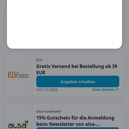
Orion
15€ Rabatt bei 60€ Einkauf
15 € Rabatt erhalten
Siehe Details
31.08.2026
ELV
Gratis Versand bei Bestellung ab 39
EUR
Angebot erhalten
Siehe Details
31.12.2026
alsa-hundewelt
15% Gutschein für die Anmeldung
beim Newsletter von alsa-