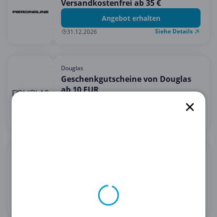
Versandkostenfrei ab 35 €
Angebot erhalten
Siehe Details
31.12.2026
Douglas
Geschenkgutscheine von Douglas
ab 10 EUR
Angebot erhalten
Siehe Details
31.12.2030
Bandagenspezialist
5% Rabatt auf alles bei
Bandagenspezialist
5 % Rabatt erhalten
Siehe Details
28.02.2030